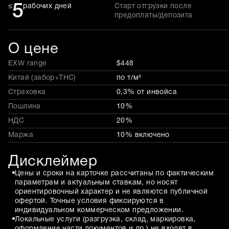
5
≤
рабочих дней
Старт отгрузки после
предоплаты/депозита
О цене
EXW range
$448
Китай (забор+THC)
по т/м³
Страховка
0,3% от инвойса
Пошлина
10%
НДС
20%
Маржа
10% включено
Дисклеймер
Цены и сроки на карточке рассчитаны по фактическим
параметрам и актуальным ставкам, но носят
ориентировочный характер и не являются публичной
офертой. Точные условия фиксируются в
индивидуальном коммерческом предложении.
Локальные услуги (разгрузка, склад, маркировка,
оформление части документов и др.) не входят в