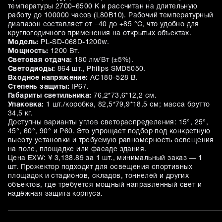
температуры 2700–6500 K и рассчитан на длительную
работу до 100000 часов (L80B10). Рабочий температурный
диапазон составляет от −40 до +85 °C, что удобно для
круглогодичного применения на открытых объектах.
Модель:
PL-SD-068D-1200w.
Мощность:
1200 Вт.
Световая отдача:
180 лм/Вт (±5%).
Светодиоды:
864 шт., Philips SMD5050.
Входное напряжение:
AC180–528 В.
Степень защиты:
IP67.
Габариты светильника:
76,2*73,6*12,2 см.
Упаковка:
1 шт./коробка, 82,5*79,9*18,5 см; масса брутто
34,5 кг.
Доступны варианты углов светораспределения: 15°, 25°,
45°, 60°, 90° и P60. Это упрощает подбор под конкретную
высоту установки и требуемую равномерность освещения
на поле, площадке или фасаде здания.
Цена EXW: ¥ 3,138.89 за 1 шт., минимальный заказ — 1
шт. Прожектор подходит для освещения спортивных
площадок и стадионов, складов, тоннелей и других
объектов, где требуется мощный направленный свет и
надёжная защита корпуса.