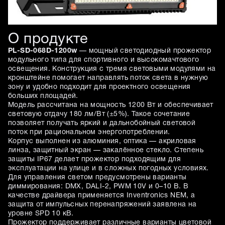
О продукте
PL-SD-068D-1200w
— мощный светодиодный прожектор
модульного типа для спортивного и высокомачтового
освещения. Конструкция с тремя световыми модулями на
кронштейне помогает направлять поток света в нужную
зону и удобно подходит для проектного освещения
больших площадей.
Модель рассчитана на мощность 1200 Вт и обеспечивает
световую отдачу 180 лм/Вт (±5%). Такое сочетание
позволяет получать яркий и дальнобойный световой
поток при рациональном энергопотреблении.
Корпус выполнен из алюминия, оптика — акриловая
линза, защитный экран — закалённое стекло. Степень
защиты IP67 делает прожектор подходящим для
эксплуатации на улице и в сложных погодных условиях.
Для управления светом предусмотрены варианты
диммирования: DMX, DALI-2, PWM 10V и 0–10 В. В
качестве драйвера применяется Inventronics NEM, а
защита от импульсных перенапряжений заявлена на
уровне SPD 10 кВ.
Прожектор поддерживает различные варианты цветовой