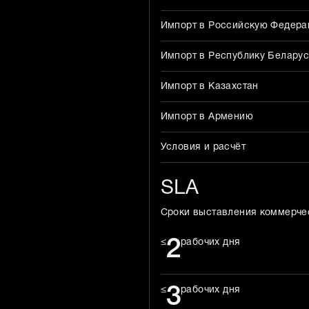
Импорт в Российскую Федер
Импорт в Республику Беларус
Импорт в Казахстан
Импорт в Армению
Условия и расчёт
SLA
Сроки выставления коммерче
2
≤
рабочих дня
3
≤
рабочих дня