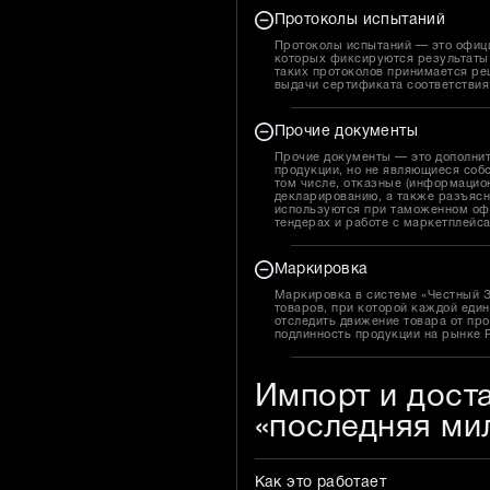
Протоколы испытаний
Протоколы испытаний — это офиц
которых фиксируются результаты 
таких протоколов принимается ре
выдачи сертификата соответствия
Прочие документы
Прочие документы — это дополни
продукции, но не являющиеся собс
том числе, отказные (информацион
декларированию, а также разъясн
используются при таможенном оф
тендерах и работе с маркетплейс
Маркировка
Маркировка в системе «Честный 
товаров, при которой каждой един
отследить движение товара от про
подлинность продукции на рынке 
Импорт и дост
«последняя ми
Как это работает