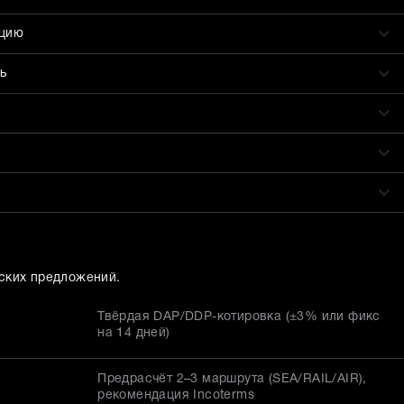
ацию
ь
ских предложений.
Твёрдая DAP/DDP-котировка (±3% или фикс
на 14 дней)
Предрасчёт 2–3 маршрута (SEA/RAIL/AIR),
рекомендация Incoterms