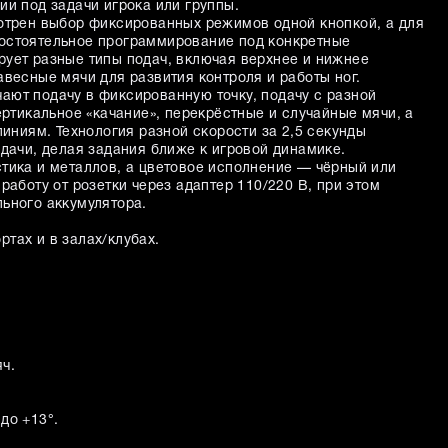
ии под задачи игрока или группы.
отрен выбор фиксированных режимов одной кнопкой, а для
остоятельное программирование под конкретные
ует разные типы подач, включая верхнее и нижнее
весные мячи для развития контроля и работы ног.
ют подачу в фиксированную точку, подачу с разной
ертикальное «качание», перекрёстные и случайные мячи, а
линиям. Технология разной скорости за 2,5 секунды
дачи, делая задания ближе к игровой динамике.
тика и металлов, а цветовое исполнение — чёрный или
работу от розетки через адаптер 110/220 В, при этом
ьного аккумулятора.
ртах и в залах/клубах.
.
яч.
 до +13°.