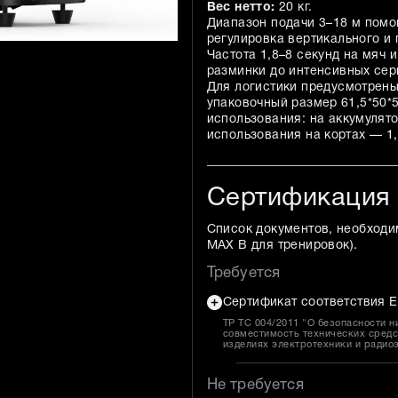
Вес нетто:
20 кг.
Диапазон подачи 3–18 м помо
регулировка вертикального и 
Частота 1,8–8 секунд на мяч 
разминки до интенсивных сер
Для логистики предусмотрены 
упаковочный размер 61,5*50*5
использования: на аккумулято
использования на кортах — 1,
Сертификация
Список документов, необходи
MAX B для тренировок
).
Требуется
Сертификат соответствия Е
ТР ТС 004/2011 "О безопасности н
совместимость технических средс
изделиях электротехники и радио
Не требуется