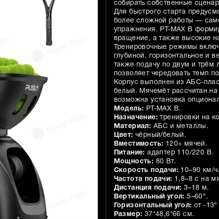
собирать собственные сценар
Для быстрого старта предусм
более сложной работы — сам
упражнения. PT-MAX B формир
вращение, а также высокие на
Тренировочные режимы включа
глубиной, горизонтальное и в
также подачу по двум и трём 
позволяет чередовать темп по
Корпус выполнен из АБС-плас
белый. Мячемёт рассчитан на 
возможна установка опционал
Модель:
PT-MAX B.
Назначение:
тренировки на ко
Материал:
АБС и металлы.
Цвет:
чёрный/белый.
Вместимость:
120+ мячей.
Питание:
адаптер 110/220 В.
Мощность:
80 Вт.
Скорость подачи:
10–90 км/ч
Частота подачи:
1,8–8 с на м
Дистанция подачи:
3–18 м.
Вертикальный угол:
5–60°.
Горизонтальный угол:
от -13°
Размер:
37*48,6*66 см.