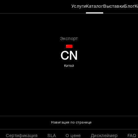
Услуги
Каталог
Выставки
Блог
К
AX B
Экспорт
CN
Китай
Навигация по странице
Сертификация
SLA
О цене
Дисклеймер
FAQ