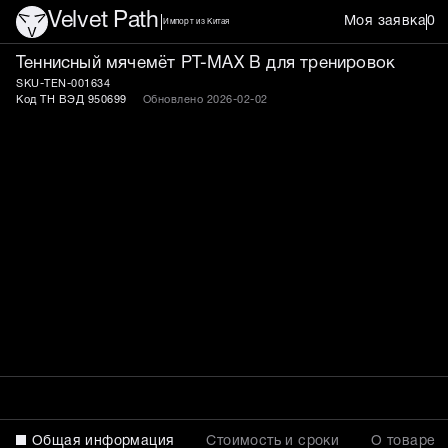
Velvet Path
Моя заявка
0
Импорт из Китая
Теннисный мячемёт PT-M
Теннисный мячемёт PT-MAX B для тренировок
SKU-TEN-001634
Код ТН ВЭД 950699
Обновлено 2026-02-02
Общая информация
Стоимость и сроки
О товаре