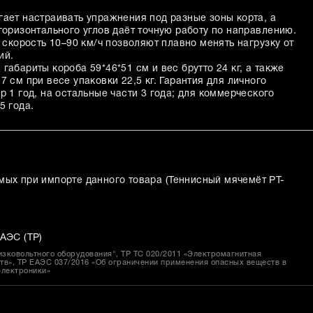
гает настраивать упражнения под разные зоны корта, а
горизонтального углов даёт точную работу по направлению.
и скорость 10–90 км/ч позволяют плавно менять нагрузку от
ий.
габариты короба 59*46*51 см и вес брутто 24 кг, а также
7 см при весе упаковки 22,5 кг. Гарантия для личного
р 1 год, на остальные части 3 года; для коммерческого
5 года.
мых при импорте данного товара (
Теннисный мячемёт PT-
АЭС (ТР)
изковольтного оборудования", ТР ТС 020/2011 «Электромагнитная
тв», ТР ЕАЭС 037/2016 «Об ограничении применения опасных веществ в
электроники»