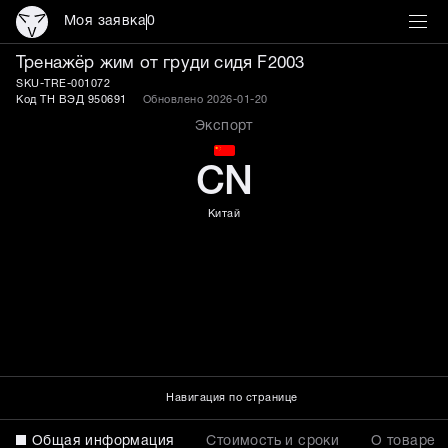
Моя заявка
0
Тренажёр жим от груди с
Тренажёр жим от груди сидя F2003
SKU-TRE-001072
Код ТН ВЭД 950691
Обновлено 2026-01-20
Экспорт
CN
Китай
Навигация по странице
Общая информация
Стоимость и сроки
О товаре