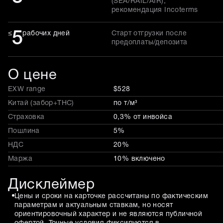
(SEA/RAIL/AIR),
рекомендация Incoterms
5
≤
рабочих дней
Старт отгрузки после
предоплаты/депозита
О цене
EXW range
$528
Китай (забор+THC)
по т/м³
Страховка
0,3% от инвойса
Пошлина
5%
НДС
20%
Маржа
10% включено
Дисклеймер
Цены и сроки на карточке рассчитаны по фактическим
параметрам и актуальным ставкам, но носят
ориентировочный характер и не являются публичной