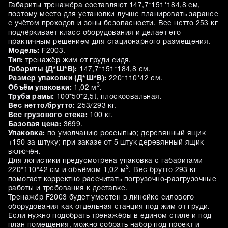
Габариты тренажёра составляют 147,7*151*184,8 см,
поэтому место для установки лучше планировать заранее
с учётом проходов и зоны безопасности. Вес нетто 253 кг
подчёркивает класс оборудования и делает его
практичным решением для стационарного размещения.
Модель:
F2003.
Тип:
тренажёр жим от груди сидя.
Габариты (Д*Ш*В):
147,7*151*184,8 см.
Размер упаковки (Д*Ш*В):
220*110*42 см.
3
Объём упаковки:
1,02 м
.
Труба рамы:
100*50*2,5t, плоскоовальная.
Вес нетто/брутто:
253/293 кг.
Вес грузового стека:
100 кг.
Базовая цена:
3699.
Упаковка:
по умолчанию россыпью; деревянный ящик
+150 за штуку; при заказе от 5 штук деревянный ящик
включён.
Для логистики предусмотрена упаковка с габаритами
3
220*110*42 см и объёмом 1,02 м
. Вес брутто 293 кг
помогает корректно рассчитать погрузочно-разгрузочные
работы и требования к доставке.
Тренажёр F2003 будет уместен в линейке силового
оборудования как отдельная станция под жим от груди.
Если нужно подобрать тренажёры в едином стиле и под
план помещения, можно собрать набор под проект и