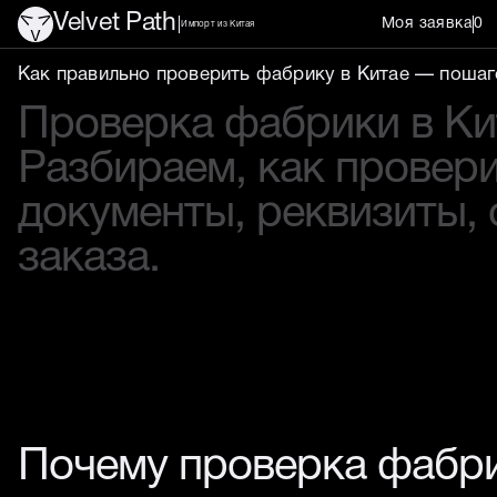
Velvet Path
Моя заявка
0
Импорт из Китая
Как проверить фабрику в
Как правильно проверить фабрику в Китае — пошаг
Проверка фабрики в Ки
Разбираем, как провери
документы, реквизиты, 
заказа.
Почему проверка фабри