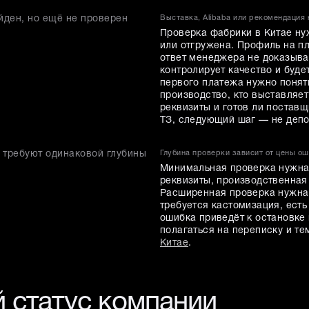
йден, но ещё не проверен
Выставка, Alibaba или рекомендация
Проверка фабрики в Китае нуж
или отгружена. Профиль на п
ответ менеджера не доказыва
контролирует качество и буд
первого платежа нужно понят
производство, кто выставляет
реквизиты и готов ли поставщ
ТЗ, следующий шаг — не депо
 требуют одинаковой глубины
Глубина проверки зависит от цены о
Минимальная проверка нужна 
реквизиты, производственная
Расширенная проверка нужна,
требуется кастомизация, есть
ошибка приведёт к остановке
полагаться на переписку и т
Китае
.
 статус компании