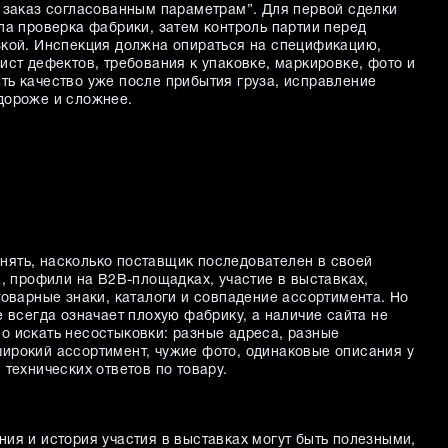
й заказ согласованным параметрам”. Для первой сделки
ла проверка фабрики, затем контроль партии перед
зкой. Инспекция должна опираться на спецификацию,
ист дефектов, требования к упаковке, маркировке, фото и
ть качество уже после прибытия груза, исправление
дороже и сложнее.
ять, насколько поставщик последователен в своей
а, профили на B2B-площадках, участие в выставках,
товарные знаки, каталоги и совпадение ассортимента. Но
е всегда означает плохую фабрику, а наличие сайта не
о искать несостыковки: разные адреса, разные
ирокий ассортимент, чужие фото, одинаковые описания у
 технических ответов по товару.
ия и история участия в выставках могут быть полезными,