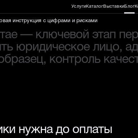
Услуги
Каталог
Выставки
Блог
К
 Китае перед оплатой
овая инструкция с цифрами и рисками
тае — ключевой этап пер
ть юридическое лицо, ад
образец, контроль качест
ки нужна до оплаты