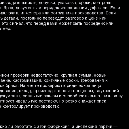
изводительность, допуски, упаковка, сроки, контроль
ы, брак, документы и порядок исправления дефектов. Если
подключить инженера или сотрудника производства. Если
ь детали, постоянно переводит разговор к цене или
 это сигнал, что перед вами может быть посредник или
тнёр.
онной проверки недостаточно: крупная сумма, новый
ание, кастомизация, критичные сроки, требования к
ск брака. На месте проверяют юридическое лицо,
дование, склад, производственные процессы, внутренний
 документы, реальные заказы и способность выполнить вашу
тирует идеальную поставку, но резко снижает риск
е контролирует производство.
жно ли работать с этой фабрикой”, а инспекция партии —