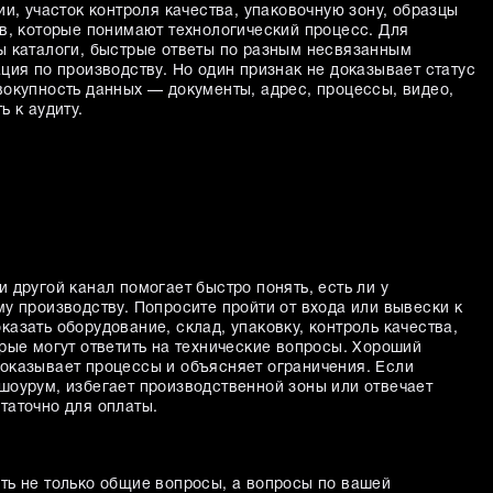
ии, участок контроля качества, упаковочную зону, образцы
ов, которые понимают технологический процесс. Для
ы каталоги, быстрые ответы по разным несвязанным
ция по производству. Но один признак не доказывает статус
вокупность данных — документы, адрес, процессы, видео,
ь к аудиту.
 другой канал помогает быстро понять, есть ли у
у производству. Попросите пройти от входа или вывески к
азать оборудование, склад, упаковку, контроль качества,
рые могут ответить на технические вопросы. Хороший
оказывает процессы и объясняет ограничения. Если
шоурум, избегает производственной зоны или отвечает
таточно для оплаты.
ть не только общие вопросы, а вопросы по вашей