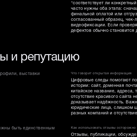
“соответствует ли конкретны
часто нужны оба этапа: снача
финальной оплатой или отгру
согласованный образец, чек-л
видеофиксации. Если проверя
дефектов обычно становится 
ы и репутацию
профили, выставки
Что говорит открытая информация
Цифровые следы помогают пон
истории: сайт, доменная почт
китайское название, адреса, 
отсутствие красивого сайта н
доказывает надёжность. Важн
юридические лица, слишком ш
разных компаний и отсутствие
лжны быть единственным
Как использовать отзывы осторожно
Отзывы, публикации, обсужден