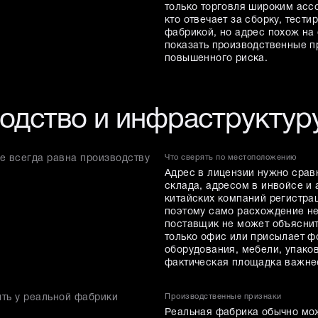
только торговля широким ассо
кто отвечает за сборку, тест
фабрикой, но адрес похож на
показать производственные п
повышенного риска.
водство и инфраструктур
е всегда равна производству
Что сверять по местоположению
Адрес в лицензии нужно срав
склада, адресом в инвойсе и
китайских компаний регистра
поэтому само расхождение не
поставщик не может объяснить
только офис или присылает ф
оборудования, мебели, упаков
фактическая площадка важне
ть у реальной фабрики
Производственные признаки
Реальная фабрика обычно мож