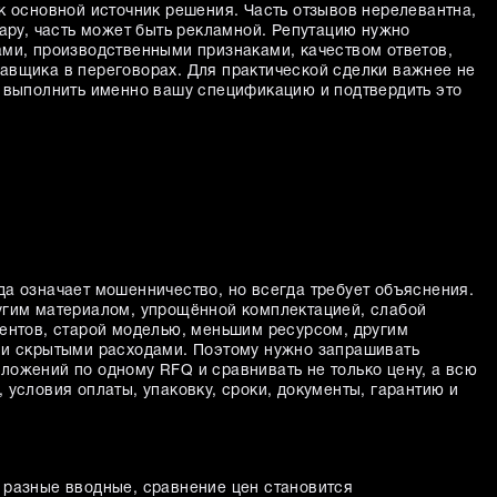
к основной источник решения. Часть отзывов нерелевантна,
вару, часть может быть рекламной. Репутацию нужно
ами, производственными признаками, качеством ответов,
авщика в переговорах. Для практической сделки важнее не
ь выполнить именно вашу спецификацию и подтвердить это
да означает мошенничество, но всегда требует объяснения.
угим материалом, упрощённой комплектацией, слабой
ментов, старой моделью, меньшим ресурсом, другим
ли скрытыми расходами. Поэтому нужно запрашивать
ложений по одному RFQ и сравнивать не только цену, а всю
 условия оплаты, упаковку, сроки, документы, гарантию и
 разные вводные, сравнение цен становится