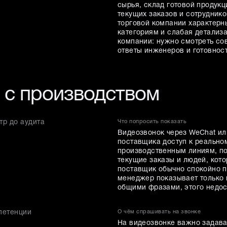
сырья, склад готовой продукц
текущих заказов и сотрудник
торговой компании характерн
категориям и слабая детализа
компании: нужно смотреть со
ответы инженеров и готовност
 с производством
р до аудита
Что попросить показать
Видеозвонок через WeChat или
поставщика доступ к реальном
производственным линиям, пок
текущие заказы и людей, кото
поставщик обычно спокойно п
менеджер показывает только 
общими фразами, этого недос
петенции
О чём спрашивать на звонке
На видеозвонке важно задава