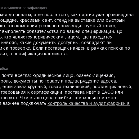
 не заменяют верификацию
на до оплаты, а не после того, как партия уже произведена
лощадке, красивый сайт, стенд на выставке или быстрый
ют, что компания реально производит нужный товар,
ет выполнять обязательства по вашей спецификации. До
ь, кто является юридическим лицом, где находится
 инвойс, какие документы доступны, совпадают ли
ик к проверке. Если поставщик найден в рамках поиска по
зит, а верификация кандидата.
шибки
почти всегда: юридическое лицо, бизнес-лицензия,
 роль, документы по товару и подтверждение адреса.
 если заказ крупный, товар технический, поставщик новый,
 требования к сертификации, поставка идёт в ЕАЭС или
 проекта. Чем выше цена ошибки, тем меньше можно
ем важнее подключать
контроль качества и аудит фабрики в