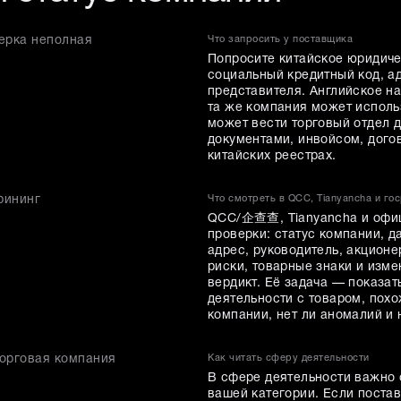
ерка неполная
Что запросить у поставщика
Попросите китайское юридиче
социальный кредитный код, а
представителя. Английское на
та же компания может исполь
может вести торговый отдел 
документами, инвойсом, догов
китайских реестрах.
рининг
Что смотреть в QCC, Tianyancha и го
QCC/企查查, Tianyancha и офиц
проверки: статус компании, д
адрес, руководитель, акцион
риски, товарные знаки и изм
вердикт. Её задача — показат
деятельности с товаром, похо
компании, нет ли аномалий и
торговая компания
Как читать сферу деятельности
В сфере деятельности важно с
вашей категории. Если постав