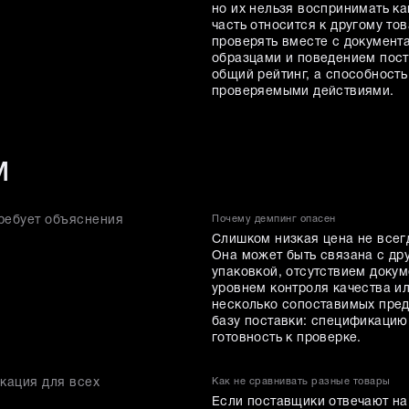
но их нельзя воспринимать ка
часть относится к другому то
проверять вместе с документ
образцами и поведением пост
общий рейтинг, а способност
проверяемыми действиями.
м
ребует объяснения
Почему демпинг опасен
Слишком низкая цена не всег
Она может быть связана с др
упаковкой, отсутствием доку
уровнем контроля качества и
несколько сопоставимых пред
базу поставки: спецификацию,
готовность к проверке.
кация для всех
Как не сравнивать разные товары
Если поставщики отвечают на