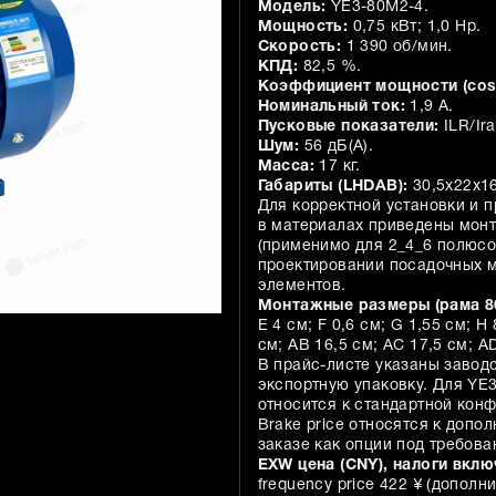
Модель:
YE3-80M2-4.
Мощность:
0,75 кВт; 1,0 Hp.
Скорость:
1 390 об/мин.
КПД:
82,5 %.
Коэффициент мощности (cos
Номинальный ток:
1,9 А.
Пусковые показатели:
ILR/Ira
Шум:
56 дБ(A).
Масса:
17 кг.
Габариты (LHDAB):
30,5х22х16
Для корректной установки и 
в материалах приведены мон
(применимо для 2_4_6 полюсо
проектировании посадочных м
элементов.
Монтажные размеры (рама 80
E 4 см; F 0,6 см; G 1,55 см; H 
см; AB 16,5 см; AC 17,5 см; AD
В прайс-листе указаны завод
экспортную упаковку. Для YE
относится к стандартной конфи
Brake price относятся к доп
заказе как опции под требова
EXW цена (CNY), налоги вклю
frequency price 422 ¥ (дополн