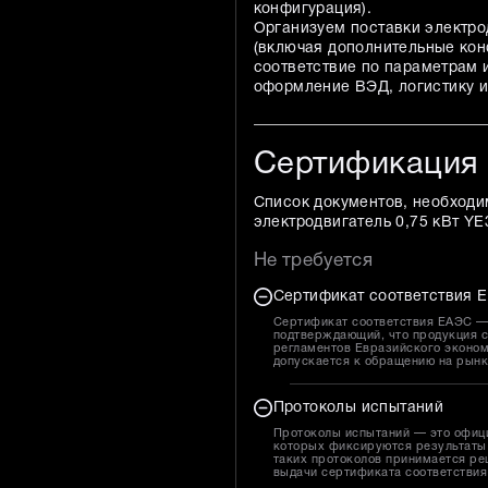
конфигурация).
Организуем поставки электро
(включая дополнительные конф
соответствие по параметрам
оформление ВЭД, логистику и
Сертификация
Список документов, необходи
электродвигатель 0,75 кВт YE
Не требуется
Сертификат соответствия Е
Сертификат соответствия ЕАЭС — 
подтверждающий, что продукция с
регламентов Евразийского эконом
допускается к обращению на рын
Протоколы испытаний
Протоколы испытаний — это офиц
которых фиксируются результаты 
таких протоколов принимается ре
выдачи сертификата соответствия