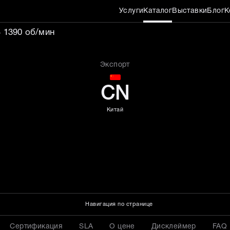
Услуги
Каталог
Выставки
Блог
К
гатель 0,75 кВт YE3-80M
 1390 об/мин
Экспорт
CN
Китай
Навигация по странице
Сертификация
SLA
О цене
Дисклеймер
FAQ