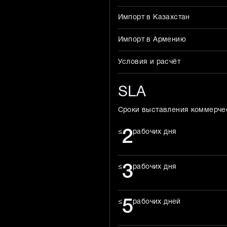
Импорт в Казахстан
Импорт в Армению
Условия и расчёт
SLA
Сроки выставления коммерче
2
≤
рабочих дня
3
≤
рабочих дня
5
≤
рабочих дней