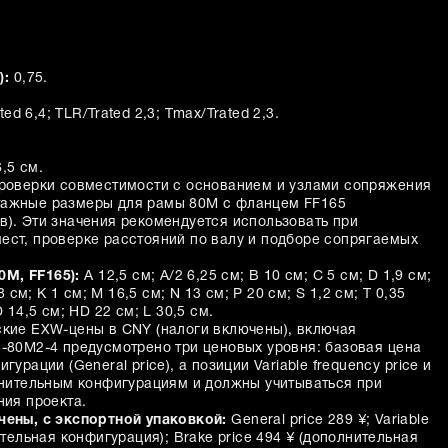
):
0,75.
ted 6,4; TLR/Trated 2,3; Tmax/Trated 2,3.
,5 см.
проверки совместимости с основанием и узлами сопряжения
тажные размеры для рамы 80M с фланцем FF165
в). Эти значения рекомендуется использовать при
ест, проверке расстояний по валу и подборе сопрягаемых
M, FF165):
A 12,5 см; A/2 6,25 см; B 10 см; C 5 см; D 1,9 см;
8 см; K 1 см; M 16,5 см; N 13 см; P 20 см; S 1,2 см; T 0,35
 14,5 см; HD 22 см; L 30,5 см.
ские EXW-цены в CNY (налоги включены), включая
3-80M2-4 предусмотрено три ценовых уровня: базовая цена
гурации (General price), а позиции Variable frequency price и
олнительным конфигурациям и должны учитываться при
ния проекта.
чены, с экспортной упаковкой:
General price 289 ¥; Variable
ительная конфигурация); Brake price 494 ¥ (дополнительная