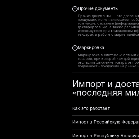
Прочие документы
Прочие документы — это дополни
продукции, но не являющиеся собс
том числе, отказные (информацион
декларированию, а также разъясн
используются при таможенном оф
тендерах и работе с маркетплейс
Маркировка
Маркировка в системе «Честный 
товаров, при которой каждой един
отследить движение товара от про
подлинность продукции на рынке 
Импорт и дост
«последняя ми
Как это работает
Импорт в Российскую Федер
Импорт в Республику Беларус