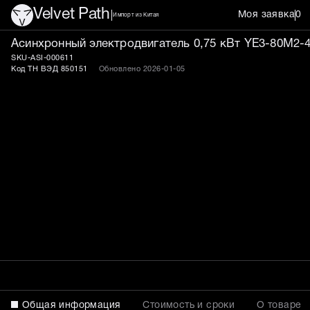
Velvet Path
Моя заявка
0
Импорт из Китая
Асинхронный электродви
Асинхронный электродвигатель 0,75 кВт YE3-80M2-4
SKU-ASI-000611
Код ТН ВЭД 850151
Обновлено 2026-01-05
Общая информация
Стоимость и сроки
О товаре