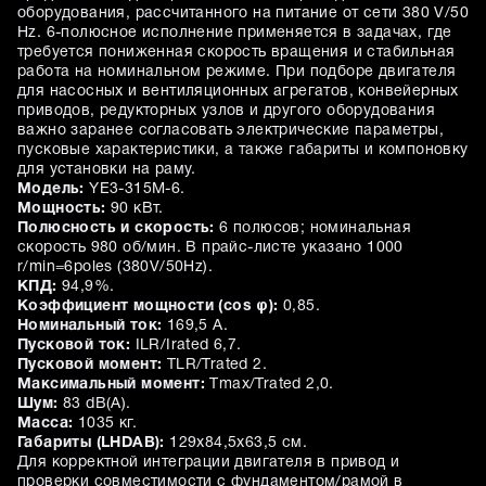
оборудования, рассчитанного на питание от сети 380 V/50
Hz. 6-полюсное исполнение применяется в задачах, где
требуется пониженная скорость вращения и стабильная
работа на номинальном режиме. При подборе двигателя
для насосных и вентиляционных агрегатов, конвейерных
приводов, редукторных узлов и другого оборудования
важно заранее согласовать электрические параметры,
пусковые характеристики, а также габариты и компоновку
для установки на раму.
Модель:
YE3-315M-6.
Мощность:
90 кВт.
Полюсность и скорость:
6 полюсов; номинальная
скорость 980 об/мин. В прайс-листе указано 1000
r/min=6poles (380V/50Hz).
КПД:
94,9%.
Коэффициент мощности (cos φ):
0,85.
Номинальный ток:
169,5 A.
Пусковой ток:
ILR/Irated 6,7.
Пусковой момент:
TLR/Trated 2.
Максимальный момент:
Tmax/Trated 2,0.
Шум:
83 dB(A).
Масса:
1035 кг.
Габариты (LHDAB):
129х84,5х63,5 см.
Для корректной интеграции двигателя в привод и
проверки совместимости с фундаментом/рамой в