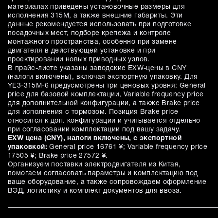
материалах приведены установочные размеры для
исполнения 315M, а также внешние габариты. Эти
данные рекомендуется использовать при подготовке
посадочных мест, подборе крепежа и контроле
монтажного пространства, особенно при замене
двигателя в действующей установке и при
проектировании новых приводных узлов.
В прайс-листе указаны заводские EXW-цены в CNY
(налоги включены), включая экспортную упаковку. Для
YE3-315M-6 предусмотрены три ценовых уровня: General
price для базовой комплектации, Variable frequency price
для дополнительной конфигурации, а также Brake price
для исполнения с тормозом. Позиция Brake price
относится к доп. конфигурации и учитывается отдельно
при согласовании комплектации под вашу задачу.
EXW цена (CNY), налоги включены, с экспортной
упаковкой:
General price 16761 ¥; Variable frequency price
17505 ¥; Brake price 27572 ¥.
Организуем поставки электродвигателя из Китая,
помогаем согласовать параметры и комплектацию под
ваше оборудование, а также сопровождаем оформление
ВЭД, логистику и комплект документов для ввоза.