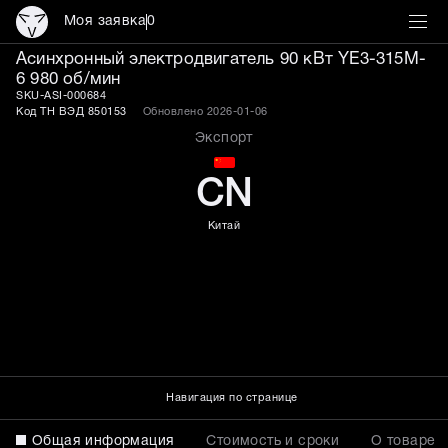
Моя заявка
0
Асинхронный электродви
Асинхронный электродвигатель 90 кВт YE3-315M-
6 980 об/мин
SKU-ASI-000684
Код ТН ВЭД 850153
Обновлено 2026-01-06
Экспорт
CN
Китай
Навигация по странице
Общая информация
Стоимость и сроки
О товаре