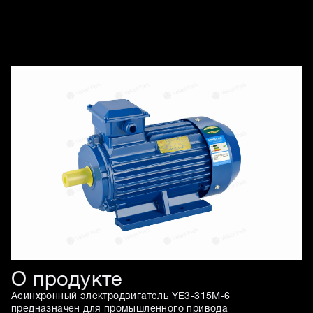
Изображения товара
О продукте
Асинхронный электродвигатель YE3-315M-6
предназначен для промышленного привода