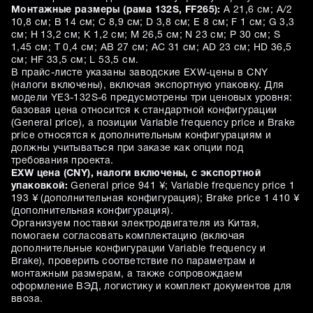
Монтажные размеры (рама 132S, FF265):
A 21,6 см; A/2
10,8 см; B 14 см; C 8,9 см; D 3,8 см; E 8 см; F 1 см; G 3,3
см; H 13,2 см; K 1,2 см; M 26,5 см; N 23 см; P 30 см; S
1,45 см; T 0,4 см; AB 27 см; AC 31 см; AD 23 см; HD 36,5
см; HF 33,5 см; L 53,5 см.
В прайс-листе указаны заводские EXW-цены в CNY
(налоги включены), включая экспортную упаковку. Для
модели YE3-132S-6 предусмотрены три ценовых уровня:
базовая цена относится к стандартной конфигурации
(General price), а позиции Variable frequency price и Brake
price относятся к дополнительным конфигурациям и
должны учитываться при заказе как опции под
требования проекта.
EXW цена (CNY), налоги включены, с экспортной
упаковкой:
General price 941 ¥; Variable frequency price 1
193 ¥ (дополнительная конфигурация); Brake price 1 410 ¥
(дополнительная конфигурация).
Организуем поставки электродвигателя из Китая,
помогаем согласовать комплектацию (включая
дополнительные конфигурации Variable frequency и
Brake), проверить соответствие по параметрам и
монтажным размерам, а также сопровождаем
оформление ВЭД, логистику и комплект документов для
ввоза.