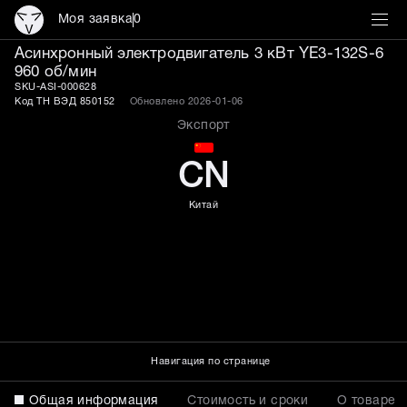
Моя заявка
0
Электродвигатель YE3-13
Асинхронный электродвигатель 3 кВт YE3-132S-6
960 об/мин
SKU-ASI-000628
Код ТН ВЭД 850152
Обновлено 2026-01-06
Экспорт
CN
Китай
Навигация по странице
Общая информация
Стоимость и сроки
О товаре