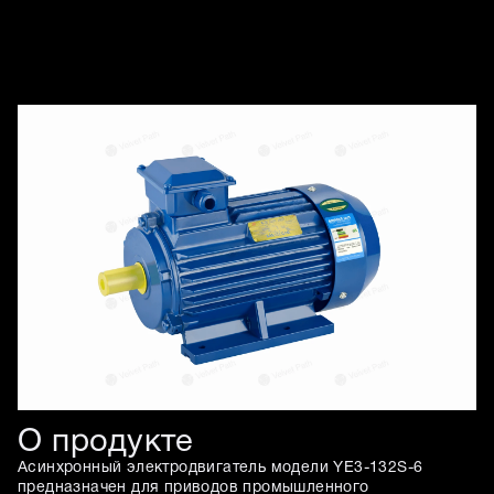
Изображения товара
О продукте
Асинхронный электродвигатель модели YE3-132S-6
предназначен для приводов промышленного