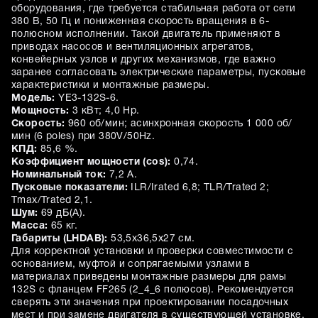
оборудования, где требуется стабильная работа от сети
380 В, 50 Гц и пониженная скорость вращения в 6-
полюсном исполнении. Такой двигатель применяют в
приводах насосов и вентиляционных агрегатов,
конвейерных узлов и других механизмов, где важно
заранее согласовать электрические параметры, пусковые
характеристики и монтажные размеры.
Модель:
YE3-132S-6.
Мощность:
3 кВт; 4,0 Hp.
Скорость:
960 об/мин; асинхронная скорость 1 000 об/
мин (6 poles) при 380V/50Hz.
КПД:
85,6 %.
Коэффициент мощности (cos):
0,74.
Номинальный ток:
7,2 А.
Пусковые показатели:
ILR/Irated 6,8; TLR/Trated 2;
Tmax/Trated 2,1.
Шум:
69 дБ(A).
Масса:
65 кг.
Габариты (LHDAB):
53,5х36,5х27 см.
Для корректной установки и проверки совместимости с
основанием, муфтой и сопрягаемыми узлами в
материалах приведены монтажные размеры для рамы
132S с фланцем FF265 (2_4_6 полюсов). Рекомендуется
сверять эти значения при проектировании посадочных
мест и при замене двигателя в существующей установке.