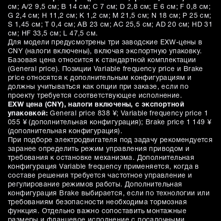
см; A/2 9,5 см; B 14 см; C 7 см; D 2,8 см; E 6 см; F 0,8 см;
G 2,4 см; H 11,2 см; K 1,2 см; M 21,5 см; N 18 см; P 25 см;
S 1,45 см; T 0,4 см; AB 23 см; AC 25,5 см; AD 20 см; HD 31
см; HF 33,5 см; L 47,5 см.
Для модели предусмотрены три заводские EXW-цены в
CNY (налоги включены), включая экспортную упаковку.
Базовая цена относится к стандартной комплектации
(General price). Позиции Variable frequency price и Brake
price относятся к дополнительным конфигурациям и
должны учитываться как опции при заказе, если по
проекту требуется соответствующее исполнение.
EXW цена (CNY), налоги включены, с экспортной
упаковкой:
General price 838 ¥; Variable frequency price 1
055 ¥ (дополнительная конфигурация); Brake price 1 149 ¥
(дополнительная конфигурация).
При подборе электродвигателя под задачу рекомендуется
заранее определить режим управления приводом и
требования к остановке механизма. Дополнительная
конфигурация Variable frequency применяется, когда в
составе решения требуется частотное управление и
регулирование режимов работы. Дополнительная
конфигурация Brake выбирается, если по технологии или
требованиям безопасности необходима тормозная
функция. Отдельно важно сопоставить монтажные
размеры и фланцевое исполнение с посадочными