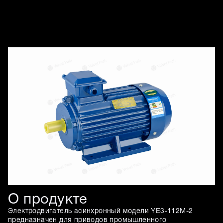
Изображения товара
О продукте
Электродвигатель асинхронный модели YE3-112M-2
предназначен для приводов промышленного