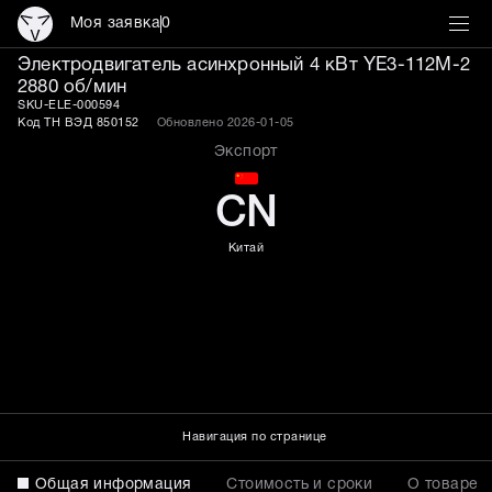
Моя заявка
0
Электродвигатель асинх
Электродвигатель асинхронный 4 кВт YE3-112M-2
2880 об/мин
SKU-ELE-000594
Код ТН ВЭД 850152
Обновлено 2026-01-05
Экспорт
CN
Китай
Навигация по странице
Общая информация
Стоимость и сроки
О товаре