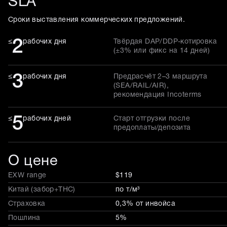
SLA
Сроки выставления коммерческих предложений.
2
≤
рабочих дня
Твёрдая DAP/DDP-котировка
(±3% или фикс на 14 дней)
3
≤
рабочих дня
Предрасчёт 2–3 маршрута
(SEA/RAIL/AIR),
рекомендация Incoterms
5
≤
рабочих дней
Старт отгрузки после
предоплаты/депозита
О цене
EXW range
$119
Китай (забор+THC)
по т/м³
Страховка
0,3% от инвойса
Пошлина
5%