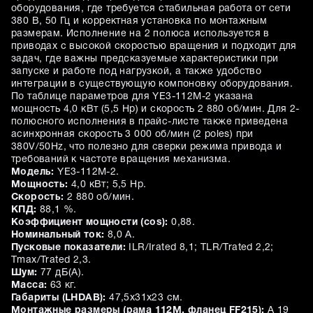
оборудования, где требуется стабильная работа от сети
380 В, 50 Гц и корректная установка по монтажным
размерам. Исполнение на 2 полюса используется в
приводах с высокой скоростью вращения и подходит для
задач, где важны предсказуемые характеристики при
запуске и работе под нагрузкой, а также удобство
интеграции в существующую компоновку оборудования.
По таблице параметров для YE3-112M-2 указана
мощность 4,0 кВт (5,5 Hp) и скорость 2 880 об/мин. Для 2-
полюсного исполнения в прайс-листе также приведена
асинхронная скорость 3 000 об/мин (2 poles) при
380V/50Hz, что полезно для сверки режима привода и
требований к частоте вращения механизма.
Модель:
YE3-112M-2.
Мощность:
4,0 кВт; 5,5 Hp.
Скорость:
2 880 об/мин.
КПД:
88,1 %.
Коэффициент мощности (cos):
0,88.
Номинальный ток:
8,0 А.
Пусковые показатели:
ILR/Irated 8,1; TLR/Trated 2,2;
Tmax/Trated 2,3.
Шум:
77 дБ(A).
Масса:
63 кг.
Габариты (LHDAB):
47,5х31х23 см.
Монтажные размеры (рама 112M, фланец FF215):
A 19