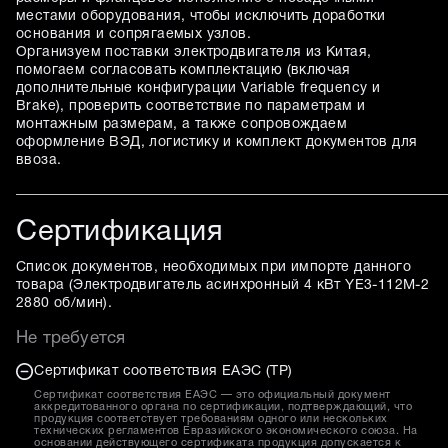
местами оборудования, чтобы исключить доработки
основания и сопрягаемых узлов.
Организуем поставки электродвигателя из Китая,
помогаем согласовать комплектацию (включая
дополнительные конфигурации Variable frequency и
Brake), проверить соответствие по параметрам и
монтажным размерам, а также сопровождаем
оформление ВЭД, логистику и комплект документов для
ввоза.
Сертификация
Список документов, необходимых при импорте данного
товара (
Электродвигатель асинхронный 4 кВт YE3-112M-2
2880 об/мин
).
Не требуется
Сертификат соответствия ЕАЭС (ТР)
Сертификат соответствия ЕАЭС — это официальный документ
аккредитованного органа по сертификации, подтверждающий, что
продукция соответствует требованиям одного или нескольких
технических регламентов Евразийского экономического союза. На
основании действующего сертификата продукция допускается к