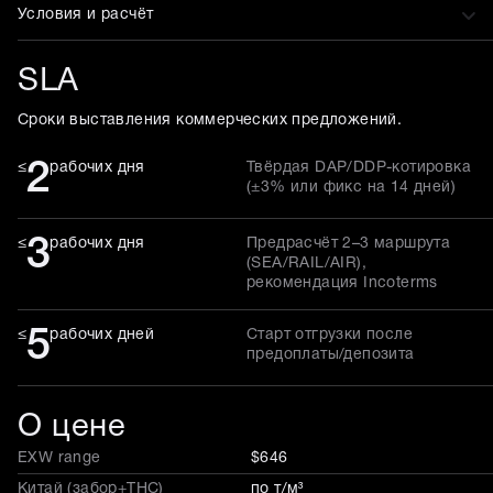
Условия и расчёт
SLA
Сроки выставления коммерческих предложений.
2
≤
рабочих дня
Твёрдая DAP/DDP-котировка
(±3% или фикс на 14 дней)
3
≤
рабочих дня
Предрасчёт 2–3 маршрута
(SEA/RAIL/AIR),
рекомендация Incoterms
5
≤
рабочих дней
Старт отгрузки после
предоплаты/депозита
О цене
EXW range
$646
Китай (забор+THC)
по т/м³