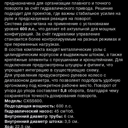
предназначена для организации плавного и точного
поворота за счёт гидравлического привода. Решение
подходит для проектов, где важны стабильное усилие на
руле и предсказуемая реакция на поворот.
Система рассчитана на применение с установками
уровня
600 л.с.
, что делает её актуальной для мощных
конфигураций. За счёт гидравлики управление
становится более контролируемым на разных режимах и
при переменных нагрузках.
В состав комплекта входят металлические узлы с
цилиндрическим корпусом и выдвижным штоком, а также
крепёжные элементы с проушинами и кронштейнами. Для
подключения предусмотрены штуцеры и фитинги, что
упрощает интеграцию в существующую схему.
Для управления предусмотрено рулевое колесо с
диапазоном диаметра, что позволяет подобрать удобную
эргономику под конкретное рабочее место. Поворот от
упора до упора составляет
5,8
оборота, благодаря чему
сохраняется точность дозирования поворота.
Модель:
CXSS600.
Подходящая мощность:
600 л.с.
Гидравлический насос:
45 см³/об.
Внутренний диаметр трубы:
6 см.
Внутренний диаметр штока:
3,5 см.
Ход:
22,5 см.