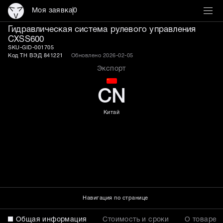
Моя заявка
0
Система гидравлическог
Гидравлическая система рулевого управления
CXSS600
SKU-GID-001705
Код ТН ВЭД 841221
Обновлено 2026-02-05
Экспорт
CN
Китай
Навигация по странице
Общая информация
Стоимость и сроки
О товаре