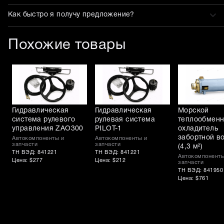
Как быстро я получу предложение?
Похожие товары
Гидравлическая
Гидравлическая
Морской
система рулевого
рулевая система
теплообменн
управления ZAO300
PILOT-1
охладитель
забортной в
Автокомпоненты и
Автокомпоненты и
запчасти
запчасти
(4,3 м²)
ТН ВЭД: 841221
ТН ВЭД: 841221
Автокомпоненты
Цена: $277
Цена: $212
запчасти
ТН ВЭД: 841950
Цена: $761