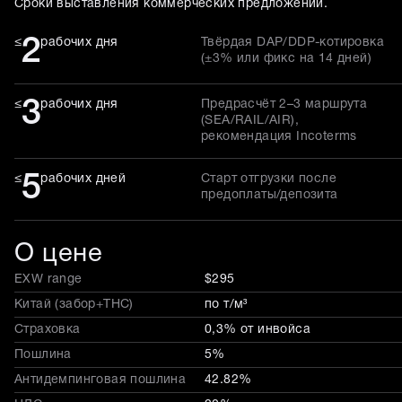
Сроки выставления коммерческих предложений.
2
≤
рабочих дня
Твёрдая DAP/DDP-котировка
(±3% или фикс на 14 дней)
3
≤
рабочих дня
Предрасчёт 2–3 маршрута
(SEA/RAIL/AIR),
рекомендация Incoterms
5
≤
рабочих дней
Старт отгрузки после
предоплаты/депозита
О цене
EXW range
$295
Китай (забор+THC)
по т/м³
Страховка
0,3% от инвойса
Пошлина
5%
Антидемпинговая пошлина
42.82%