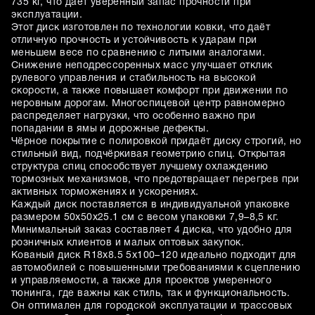
735 кг, что даёт уверенный запас прочности при
эксплуатации.
Этот диск изготовлен по технологии ковки, что даёт
отличную прочность и устойчивость к ударам при
меньшем весе по сравнению с литыми аналогами.
Снижение неподрессоренных масс улучшает отклик
рулевого управления и стабильность на высокой
скорости, а также повышает комфорт при движении по
неровным дорогам. Многоспицевой центр равномерно
распределяет нагрузки, что особенно важно при
попадании в ямы и дорожные дефекты.
Чёрное покрытие с полировкой придаёт диску строгий, но
стильный вид, подчёркивая геометрию спиц. Открытая
структура спиц способствует лучшему охлаждению
тормозных механизмов, что предотвращает перегрев при
активных торможениях и ускорениях.
Каждый диск поставляется в индивидуальной упаковке
размером 50х50х25.1 см с весом упаковки 7,9–8,5 кг.
Минимальный заказ составляет 4 диска, что удобно для
розничных клиентов и малых оптовых закупок.
Кованый диск R18x8.5 5x100–120 идеально подходит для
автомобилей с повышенными требованиями к сцеплению
и управляемости, а также для проектов умеренного
тюнинга, где важны как стиль, так и функциональность.
Он оптимален для городской эксплуатации и трассовых