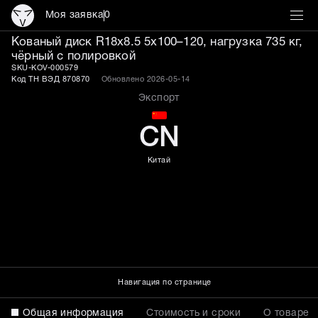
Моя заявка
0
Кованый диск R18x8.5 5x
Кованый диск R18x8.5 5x100–120, нагрузка 735 кг,
чёрный с полировкой
SKU-KOV-000579
Код ТН ВЭД 870870
Обновлено 2026-05-14
Экспорт
CN
Китай
Навигация по странице
Общая информация
Стоимость и сроки
О товаре