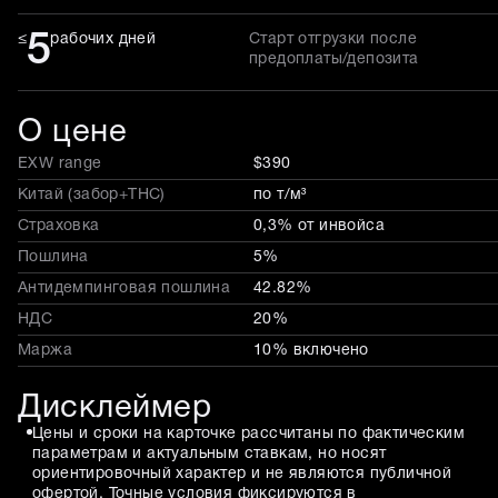
5
≤
рабочих дней
Старт отгрузки после
предоплаты/депозита
О цене
EXW range
$390
Китай (забор+THC)
по т/м³
Страховка
0,3% от инвойса
Пошлина
5%
Антидемпинговая пошлина
42.82%
НДС
20%
Маржа
10% включено
Дисклеймер
Цены и сроки на карточке рассчитаны по фактическим
параметрам и актуальным ставкам, но носят
ориентировочный характер и не являются публичной
офертой. Точные условия фиксируются в