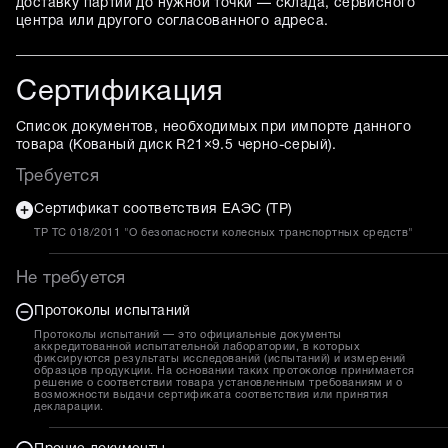
доставку партии до нужной точки — склада, сервисного
центра или другого согласованного адреса.
Сертификация
Список документов, необходимых при импорте данного
товара (
Кованый диск R21×9.5 черно-серый
).
Требуется
Сертификат соответствия ЕАЭС (ТР)
ТР ТС 018/2011 "О безопасности колесных транспортных средств"
Не требуется
Протоколы испытаний
Протоколы испытаний — это официальные документы
аккредитованной испытательной лаборатории, в которых
фиксируются результаты исследований (испытаний) и измерений
образцов продукции. На основании таких протоколов принимается
решение о соответствии товара установленным требованиям и о
возможности выдачи сертификата соответствия или принятия
декларации.