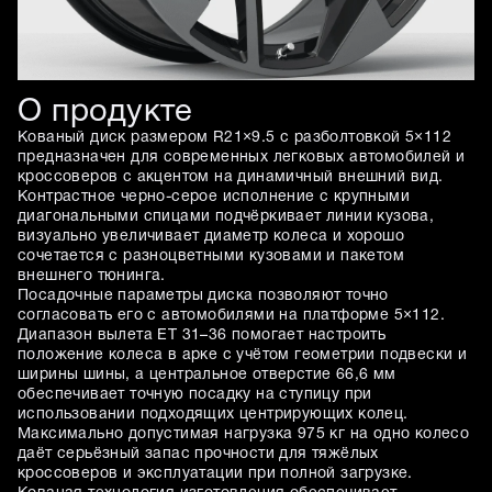
О продукте
Кованый диск размером R21×9.5 с разболтовкой 5×112
предназначен для современных легковых автомобилей и
кроссоверов с акцентом на динамичный внешний вид.
Контрастное черно-серое исполнение с крупными
диагональными спицами подчёркивает линии кузова,
визуально увеличивает диаметр колеса и хорошо
сочетается с разноцветными кузовами и пакетом
внешнего тюнинга.
Посадочные параметры диска позволяют точно
согласовать его с автомобилями на платформе 5×112.
Диапазон вылета ET 31–36 помогает настроить
положение колеса в арке с учётом геометрии подвески и
ширины шины, а центральное отверстие 66,6 мм
обеспечивает точную посадку на ступицу при
использовании подходящих центрирующих колец.
Максимально допустимая нагрузка 975 кг на одно колесо
даёт серьёзный запас прочности для тяжёлых
кроссоверов и эксплуатации при полной загрузке.