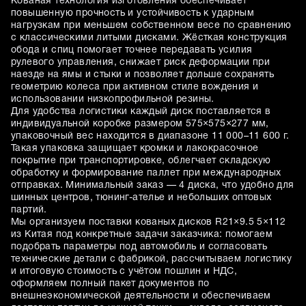
Кованая технология изготовления обеспечивает
повышенную прочность и устойчивость к ударным
нагрузкам при меньшем собственном весе по сравнению
с классическими литыми дисками. Жёсткая конструкция
обода и спиц помогает точнее передавать усилия
рулевого управления, снижает риск деформации при
наезде на ямы и стыки и позволяет дольше сохранять
геометрию колеса при активном стиле вождения и
использовании низкопрофильной резины.
Для удобства логистики каждый диск поставляется в
индивидуальной коробке размером 575×575×277 мм,
упаковочный вес находится в диапазоне 11 000–11 600 г.
Такая упаковка защищает кромки и лакокрасочное
покрытие при транспортировке, облегчает складскую
обработку и формирование паллет при международных
отправках. Минимальный заказ — 4 диска, что удобно для
шинных центров, тюнинг-ателье и небольших оптовых
партий.
Мы организуем поставки кованых дисков R21×9.5 5×112
из Китая под конкретные задачи заказчика: помогаем
подобрать параметры под автомобиль и согласовать
технические детали с фабрикой, рассчитываем логистику
и итоговую стоимость с учётом пошлин и НДС,
оформляем полный пакет документов по
внешнеэкономической деятельности и обеспечиваем