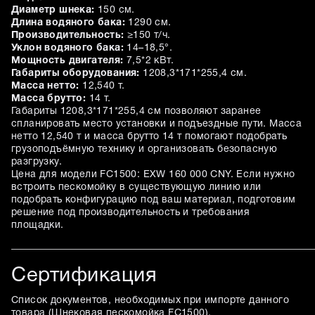
Диаметр шнека:
150 см.
Длина водяного бака:
1290 см.
Производительность:
≥150 т/ч.
Уклон водяного бака:
14–18,5°.
Мощность двигателя:
7,5*2 кВт.
Габариты оборудования:
1208,3*171*255,4 см.
Масса нетто:
12,540 т.
Масса брутто:
14 т.
Габариты 1208,3*171*255,4 см позволяют заранее
спланировать место установки и подъездные пути. Масса
нетто 12,540 т и масса брутто 14 т помогают подобрать
грузоподъёмную технику и организовать безопасную
разгрузку.
Цена для модели FC1500: EXW 160 000 CNY. Если нужно
встроить пескомойку в существующую линию или
подобрать конфигурацию под ваш материал, подготовим
решение под производительность и требования
площадки.
Сертификация
Список документов, необходимых при импорте данного
товара (
Шнековая пескомойка FC1500
).