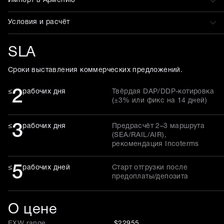
Импорт в Армению
Условия и расчёт
SLA
Сроки выставления коммерческих предложений.
2
≤
рабочих дня
Твёрдая DAP/DDP-котировка
(±3% или фикс на 14 дней)
3
≤
рабочих дня
Предрасчёт 2–3 маршрута
(SEA/RAIL/AIR),
рекомендация Incoterms
5
≤
рабочих дней
Старт отгрузки после
предоплаты/депозита
О цене
EXW range
$22955