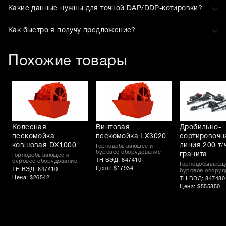
Какие данные нужны для точной DAP/DDP-котировки?
Как быстро я получу предложение?
Похожие товары
Колесная
Винтовая
Дробильно-
пескомойка
пескомойка LX3020
сортировочн
ковшовая DX1000
линия 200 т/
Горнодобывающее и
буровое оборудование
гранита
Горнодобывающее и
ТН ВЭД: 847410
буровое оборудование
Горнодобывающ
Цена: $17934
ТН ВЭД: 847410
буровое оборуд
Цена: $26542
ТН ВЭД: 847480
Цена: $555850