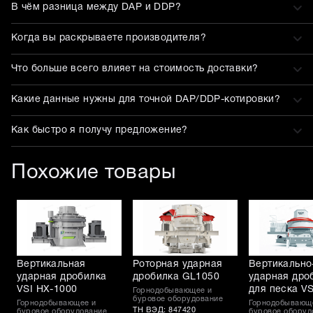
В чём разница между DAP и DDP?
Когда вы раскрываете производителя?
Что больше всего влияет на стоимость доставки?
Какие данные нужны для точной DAP/DDP-котировки?
Как быстро я получу предложение?
Похожие товары
Вертикальная
Роторная ударная
Вертикально
ударная дробилка
дробилка GL1050
ударная дро
VSI HX-1000
для песка V
Горнодобывающее и
буровое оборудование
Горнодобывающее и
Горнодобывающ
ТН ВЭД: 847420
буровое оборудование
буровое оборуд