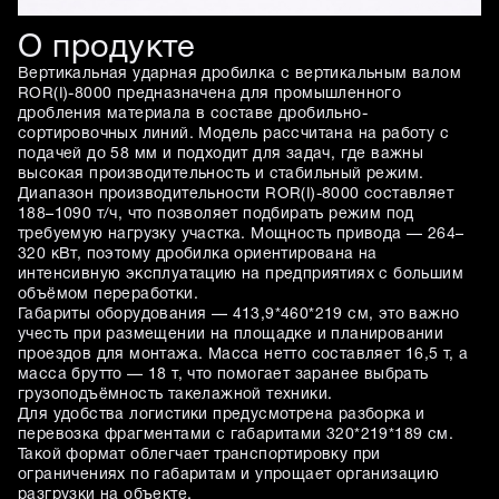
О продукте
Вертикальная ударная дробилка с вертикальным валом
ROR(I)-8000 предназначена для промышленного
дробления материала в составе дробильно-
сортировочных линий. Модель рассчитана на работу с
подачей до 58 мм и подходит для задач, где важны
высокая производительность и стабильный режим.
Диапазон производительности ROR(I)-8000 составляет
188–1090 т/ч, что позволяет подбирать режим под
требуемую нагрузку участка. Мощность привода — 264–
320 кВт, поэтому дробилка ориентирована на
интенсивную эксплуатацию на предприятиях с большим
объёмом переработки.
Габариты оборудования — 413,9*460*219 см, это важно
учесть при размещении на площадке и планировании
проездов для монтажа. Масса нетто составляет 16,5 т, а
масса брутто — 18 т, что помогает заранее выбрать
грузоподъёмность такелажной техники.
Для удобства логистики предусмотрена разборка и
перевозка фрагментами с габаритами 320*219*189 см.
Такой формат облегчает транспортировку при
ограничениях по габаритам и упрощает организацию
разгрузки на объекте.