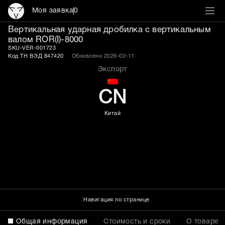
Моя заявка
0
Дробилка с вертикальны
Вертикальная ударная дробилка с вертикальным
валом ROR(I)-8000
SKU-VER-001723
Код ТН ВЭД 847420
Обновлено 2026-02-11
Экспорт
CN
Китай
Навигация по странице
Общая информация
Стоимость и сроки
О товаре