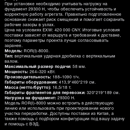
При установке необходимо учитывать нагрузку на
фундамент 29300 Н, чтобы обеспечить устойчивость и
корректную работу агрегата. Правильно подготовленное
основание снижает риск смещений и помогает сохранить
рабочие зазоры в узлах.
Цена на условиях EXW: 420 000 CNY. Итоговые условия
поставки зависят от маршрута и требований к доставке,
поэтому параметры проекта лучше согласовывать
заранее.
Модель:
ROR(I)-8000.
Тип:
вертикальная ударная дробилка с вертикальным
валом.
Максимальный размер подачи:
58 мм.
Мощность:
264–320 кВт.
Производительность:
188–1090 т/ч.
Габариты оборудования:
413,9*460*219 см.
Масса (нетто/брутто):
16,5/18 т.
Габариты фрагментов для перевозки:
320*219*189 см.
Нагрузка на фундамент:
29300 Н.
Модель ROR(I)-8000 можно встроить в действующую
линию или использовать при проектировании нового
участка переработки. Доступны поставки из Китая, а
также помощь с подбором конфигурации под вашу задачу
и помощь с ВЭД.