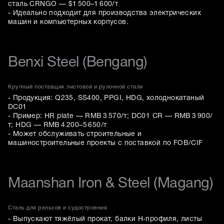
сталь CRNGO — $1 500–1 600/т
- Идеально подходит для производства электрических
машин и компьютерных корпусов.
Benxi Steel (Bengang)
Крупный поставщик листовой и рулонной стали
- Продукция: Q235, SS400, PPGI, HDG, холоднокатаный
DC01
- Пример: HR plate — RMB 3 570/т; DC01 CR — RMB 3 900/
т; HDG — RMB 4 200–5 650/т
- Может обслуживать строительные и
машиностроительные проекты с поставкой по FOB/CIF
Maanshan Iron & Steel (Magang)
Сталь для рельсов и судостроения
- Выпускают тяжёлый прокат, балки H‑профиля, листы