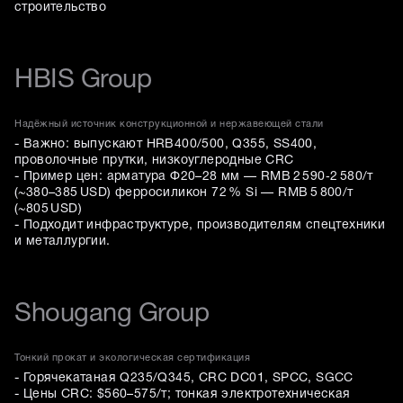
строительство
HBIS Group
Надёжный источник конструкционной и нержавеющей стали
- Важно: выпускают HRB400/500, Q355, SS400,
проволочные прутки, низкоуглеродные CRC
- Пример цен: арматура Ф20–28 мм — RMB 2 590‑2 580/т
(~380–385 USD) ферросиликон 72 % Si — RMB 5 800/т
(~805 USD)
- Подходит инфраструктуре, производителям спецтехники
и металлургии.
Shougang Group
Тонкий прокат и экологическая сертификация
- Горячекатаная Q235/Q345, CRC DC01, SPCC, SGCC
- Цены CRC: $560–575/т; тонкая электротехническая