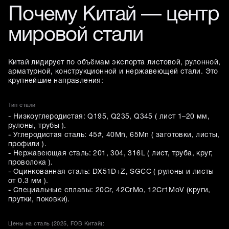
Почему Китай — центр
мировой стали
Китай лидирует по объёмам экспорта листовой, рулонной,
арматурной, конструкционной и нержавеющей стали. Это
крупнейшие направления:
Тип стали
- Низкоуглеродистая: Q195, Q235, Q345 ( лист 1–20 мм,
рулоны, трубы ).
- Углеродистая сталь: 45#, 40Mn, 65Mn ( заготовки, листы,
профили ).
- Нержавеющая сталь: 201, 304, 316L ( лист, труба, круг,
проволока ).
- Оцинкованная сталь: DX51D+Z, SGCC ( рулоны и листы
от 0.3 мм ).
- Специальные сплавы: 20Cr, 42CrMo, 12Cr1MoV (круги,
прутки, поковки).
Цены на сталь (2025, FOB Китай):