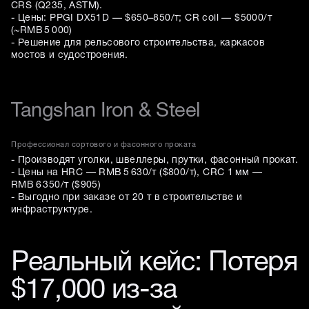
CRS (Q235, ASTM).
- Цены: PPGI DX51D — $650–850/т; CR coil — $5000/т
(~RMB 5 000)
- Решение для рельсового строительства, каркасов
мостов и судостроения.
Tangshan Iron & Steel
Профессионал сортового и фасонного проката
- Производят уголки, швеллеры, прутки, фасонный прокат.
- Цены на HRC — RMB 5 630/т ($800/т), CRC 1 мм —
RMB 6 350/т ($905)
- Выгодно при заказе от 20 т в строительстве и
инфраструктуре.
Реальный кейс: Потеря
$17,000 из-за