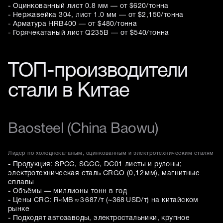
- Оцинкованный лист 0.8 мм — от $620/тонна
- Нержавейка 304, лист 1.0 мм — от $2,150/тонна
- Арматура HRB400 — от $480/тонна
- Горячекатаный лист Q235B — от $540/тонна
ТОП-производители
стали в Китае
Baosteel (China Baowu)
Лидер по холоднокатаным, оцинкованным и электротехническим сталям
- Продукция: SPCC, SGCC, DC01 листы и рулоны;
электротехническая сталь CRGO (0,12 мм), магнитные
сплавы
- Объёмы — миллионы тонн в год
- Цены CRC: R«MB ≈ 3 687/т (~368 USD/т) на китайском
рынке
- Подходят автозаводы, электростальники, крупное