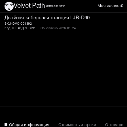
Velvet Path
Моя заявка
0
Импорт из Китая
Двойная кабельная станц
Двойная кабельная станция LJB-D90
SKU-DVO-001392
Код ТН ВЭД 950691
Обновлено 2026-01-24
Общая информация
Стоимость и сроки
О товаре