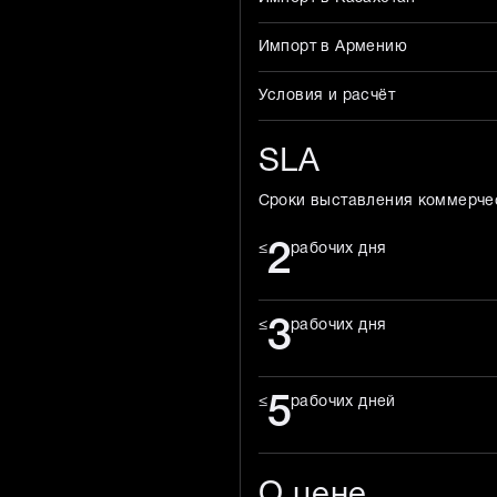
Импорт в Армению
Условия и расчёт
SLA
Сроки выставления коммерче
2
≤
рабочих дня
3
≤
рабочих дня
5
≤
рабочих дней
О цене