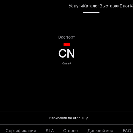
Услуги
Каталог
Выставки
Блог
К
ия LJB-D90
Экспорт
CN
Китай
Навигация по странице
Сертификация
SLA
О цене
Дисклеймер
FAQ