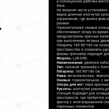
и полноценное рабочее место 
блок.
На верхней части установлен
видна длинная изогнутая руко
упражнений, где важна фикса
руками.
Горизонтальная скамья оснащ
обеспечивает опору во время
предусмотрены красные валик
при выполнении тяговых движ
Габариты 165*80*180 см позво
пространства и сохранить удо
формы тренажёр подходит для
Модель:
LJB-D90.
Наименование:
двойная кабел
Тип:
силовой тренажёр с блоч
Габариты:
165*80*180 см.
Рама:
металлическая, чёрного
Скамья:
горизонтальная, с мя
Опоры для ног:
пара красных
Рукоять:
изогнутая рукоять дл
Станция подойдёт для оснаще
пространств, где требуется 
фактор с интегрированной ск
отдельных элементов.