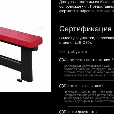
Доступны поставки из Китая с
сопровождения. Предоставим 
формат тренировок, а также 
Сертификация
Список документов, необходи
станция LJB-D90
).
Не требуется
Сертификат соответствия Е
Сертификат соответствия ЕАЭС — 
подтверждающий, что продукция с
регламентов Евразийского эконом
допускается к обращению на рын
Протоколы испытаний
Протоколы испытаний — это офиц
которых фиксируются результаты 
таких протоколов принимается ре
выдачи сертификата соответствия
Прочие документы