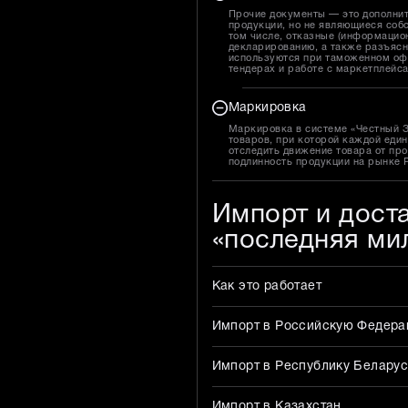
Прочие документы — это дополни
продукции, но не являющиеся собс
том числе, отказные (информацион
декларированию, а также разъясн
используются при таможенном оф
тендерах и работе с маркетплейс
Маркировка
Маркировка в системе «Честный 
товаров, при которой каждой един
отследить движение товара от про
подлинность продукции на рынке 
Импорт и дост
«последняя ми
Как это работает
Импорт в Российскую Федер
Импорт в Республику Беларус
Импорт в Казахстан