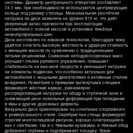
системы. Диаметр центрального отверстия составляет
74,1 мм, при необходимости используются центрирующие
кольца под размер ступицы. Максимальная расчётная
нагрузка на диск заявлена на уровне 815 кг, что даёт
уверенный запас прочности при эксплуатации
автомобиля с полной массой и установке тяжёлых
низкопрофильных шин.
Диск изготовлен по кованой технологии, благодаря чему
удаётся сочетать высокую жёсткость и ударную стойкость
с меньшей массой по сравнению с традиционными
литыми решениями. Снижение неподрессоренных масс
улучшает отклик рулевого управления, повышает
стабильность на высокой скорости и уменьшает нагрузки
на элементы подвески, что особенно актуально для
автомобилей с мощными двигателями и активным стилем
вождения. Геометрия с прямыми вытянутыми спицами
формирует жёсткий каркас, равномерно
распределяющий нагрузки по ободу и ступичной зоне и
снижающий риск локальных деформаций при попадании
в ямы и другие дорожные дефекты.
Визуально диск ориентирован на сочетание спортивного
и универсального стиля. Серебристые спицы формируют
строгий многоспицевой рисунок, хорошо сочетающийся
как с светлыми, так и с тёмными кузовами, а тёмный обод
добавляет глубины и подчёркивает посадку. Такое