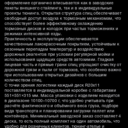
оформление органично вписывается как в заводские
пакеты внешнего стайлинга, так и в индивидуальные
проекты тюнинга. Открытая структура спиц обеспечивает
свободный доступ воздуха к тормозным механизмам, что
способствует более эффективному охлаждению
тормозных дисков и колодок при частых торможениях и
режимах интенсивной езды.
Практичность в эксплуатации обеспечивается
качественным лакокрасочным покрытием, устойчивым к
сезонным перепадам температур и воздействию
дорожных реагентов при условии регулярной мойки и
использования щадящих средств автохимии. Гладкая
лицевая часть и прямые грани спиц упрощают очистку от
дорожной грязи и пыли от тормозов, что особенно важно
при использовании открытых дизайнов с большим
количеством спиц.
С точки зрения логистики каждый диск R20x11
поставляется в индивидуальной коробке с габаритами
551×551×315 мм. Масса упаковки с изделием находится
в диапазоне 10100–10700 г, что удобно учитывать при
расчёте фактического и объёмного веса груза, подборе
вида транспорта и планировании загрузки паллет или
контейнера. Минимальный заводской заказ составляет 4
диска, то есть полный комплект на один автомобиль, что
удобно для розничных клиентов, тюнинг-ателье и