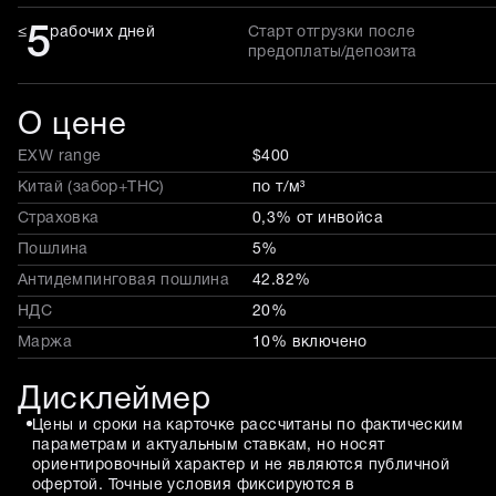
5
≤
рабочих дней
Старт отгрузки после
предоплаты/депозита
О цене
EXW range
$400
Китай (забор+THC)
по т/м³
Страховка
0,3% от инвойса
Пошлина
5%
Антидемпинговая пошлина
42.82%
НДС
20%
Маржа
10% включено
Дисклеймер
Цены и сроки на карточке рассчитаны по фактическим
параметрам и актуальным ставкам, но носят
ориентировочный характер и не являются публичной
офертой. Точные условия фиксируются в