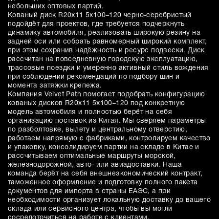
небольших оптовых партий.
Кованый диск R20x11 5x100–120 черно-серебристый
подойдёт для проектов, где требуется подчеркнуть
динамику автомобиля, реализовать широкую резину на
задней оси или собрать равномерный широкий комплект,
при этом сохранив надёжность и ресурс подвески. Диск
рассчитан на повседневную городскую эксплуатацию,
трассовые поездки и умеренно активный стиль вождения
при соблюдении рекомендаций по подбору шин и
момента затяжки крепежа.
Компания Velvet Path помогает подобрать конфигурацию
кованых дисков R20x11 5x100–120 под конкретную
модель автомобиля и полностью берёт на себя
организацию поставок из Китая. Мы сверяем параметры
по разболтовке, вылету и центральному отверстию,
работаем напрямую с фабриками, контролируем качество
и упаковку, консолидируем партии на складе в Китае и
рассчитываем оптимальные маршруты морской,
железнодорожной, авто- или авиадоставки. Наша
команда берёт на себя внешнеэкономический контракт,
таможенное оформление и подготовку полного пакета
документов для импорта в страны ЕАЭС, а при
необходимости организует локальную доставку до вашего
склада или сервисного центра, чтобы вы могли
сосредоточиться на работе с клиентами.