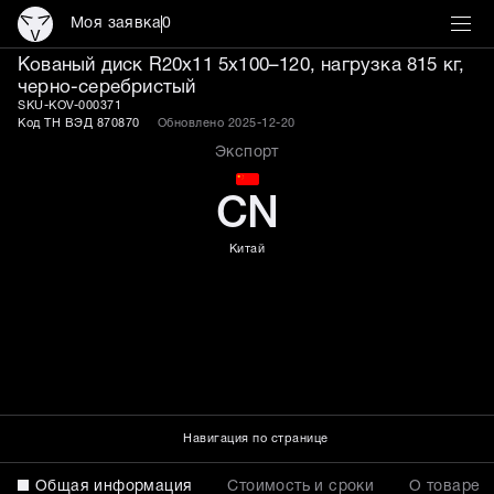
Моя заявка
0
Кованый диск R20x11 5x
Кованый диск R20x11 5x100–120, нагрузка 815 кг,
черно-серебристый
SKU-KOV-000371
Код ТН ВЭД 870870
Обновлено 2025-12-20
Экспорт
CN
Китай
Навигация по странице
Общая информация
Стоимость и сроки
О товаре