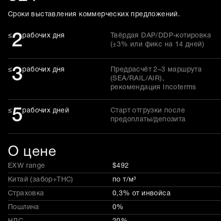
Сроки выставления коммерческих предложений.
2
≤
рабочих дня
Твёрдая DAP/DDP-котировка
(±3% или фикс на 14 дней)
3
≤
рабочих дня
Предрасчёт 2–3 маршрута
(SEA/RAIL/AIR),
рекомендация Incoterms
5
≤
рабочих дней
Старт отгрузки после
предоплаты/депозита
О цене
EXW range
$492
Китай (забор+THC)
по т/м³
Страховка
0,3% от инвойса
Пошлина
0%