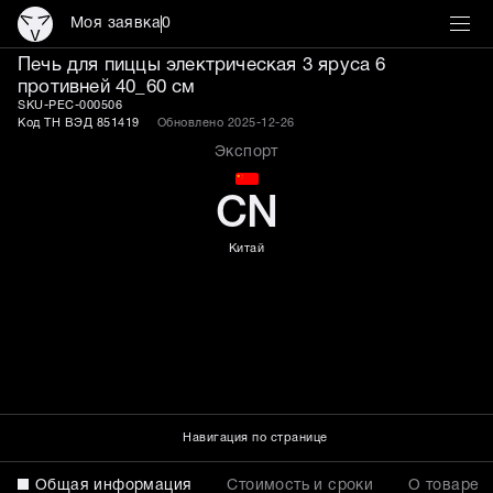
Моя заявка
0
Печь для пиццы электрич
Печь для пиццы электрическая 3 яруса 6
противней 40_60 см
SKU-PEC-000506
Код ТН ВЭД 851419
Обновлено 2025-12-26
Экспорт
CN
Китай
Навигация по странице
Общая информация
Стоимость и сроки
О товаре