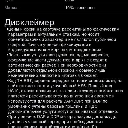
НДС
20%
Маржа
10% включено
Дисклеймер
Цены и сроки на карточке рассчитаны по фактическим
параметрам и актуальным ставкам, но носят
ориентировочный характер и не являются публичной
офертой. Точные условия фиксируются в
индивидуальном коммерческом предложении.
Локальные услуги (разгрузка, склад, маркировка,
оформление части документов и др.) не входят в
автоматический расчёт. При необходимости они
добавляются отдельной строкой и обычно лишь
незначительно влияют на итоговый бюджет.
Код ТН ВЭД заранее определяют наши специалисты; на
сайте показывается укрупнённый HS6. Полный код
HS10, ставки пошлин и налогов и структура таможенных
платежей рассчитываются во внутренней системе и
используются для расчёта DAP/DDP; при DDP по
умолчанию учтены базовые пошлины и НДС,
дополнительные услуги могут оплачиваться отдельно.
При условиях DAP и DDP мы организуем доставку до
двери в указанный город, при необходимости с
привлечением партнёрских импортёров. До