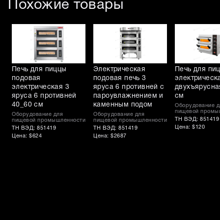
Похожие товары
Печь для пиццы
Электрическая
Печь для пи
подовая
подовая печь 3
электрическ
электрическая 3
яруса 6 противней с
двухъярусна
яруса 6 противней
пароувлажнением и
см
40_60 см
каменным подом
Оборудование д
пищевой промы
Оборудование для
Оборудование для
ТН ВЭД: 851419
пищевой промышленности
пищевой промышленности
Цена: $120
ТН ВЭД: 851419
ТН ВЭД: 851419
Цена: $624
Цена: $2687