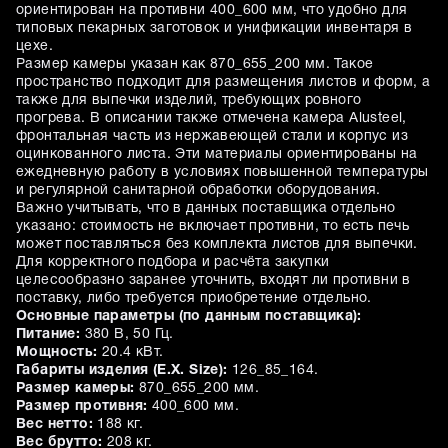
ориентирован на противни 400_600 мм, что удобно для
типовых пекарных заготовок и унификации инвентаря в
цехе.
Размер камеры указан как 870_655_200 мм. Такое
пространство подходит для размещения листов и форм, а
также для выпечки изделий, требующих ровного
прогрева. В описании также отмечена камера Alusteel,
фронтальная часть из нержавеющей стали и корпус из
оцинкованного листа. Эти материалы ориентированы на
ежедневную работу в условиях повышенной температуры
и регулярной санитарной обработки оборудования.
Важно учитывать, что в данных поставщика отдельно
указано: стоимость не включает противни, то есть печь
может поставляться без комплекта листов для выпечки.
Для корректного подбора и расчёта закупки
целесообразно заранее уточнить, входят ли противни в
поставку, либо требуется приобретение отдельно.
Основные параметры (по данным поставщика):
Питание:
380 В, 50 Гц.
Мощность:
20.4 кВт.
Габариты изделия (E.X. Size):
126_85_164.
Размер камеры:
870_655_200 мм.
Размер противня:
400_600 мм.
Вес нетто:
188 кг.
Вес брутто:
208 кг.