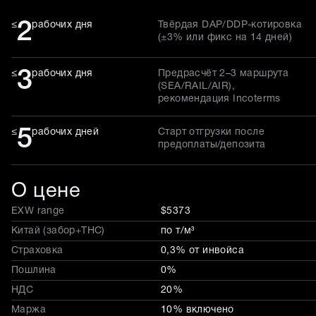
2
≤
рабочих дня
Твёрдая DAP/DDP-котировка
(±3% или фикс на 14 дней)
3
≤
рабочих дня
Предрасчёт 2–3 маршрута
(SEA/RAIL/AIR),
рекомендация Incoterms
5
≤
рабочих дней
Старт отгрузки после
предоплаты/депозита
О цене
EXW range
$5373
Китай (забор+THC)
по т/м³
Страховка
0,3% от инвойса
Пошлина
0%
НДС
20%
Маржа
10% включено