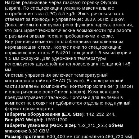
Нагрев реализован через газовую горелку Olympia
(Japan). По спецификации указано максимальное
потребление газа (LPG) 5.5 kg/h. Электрическая часть
отвечает за приводы и управление: 380V, 50Hz, 2.8kW.
Дополнительно предусмотрена функция пароувлажнения,
что расширяет технологические возможности при работе
с разными видами теста и требованиями к корке.
Внутренние элементы теплообменника выполнены из
нержавеющей стали. Корпус печи по спецификации:
нержавеющая сталь S.S #201 толщиной 1.5 мм изнутри и
1.5 мм снаружи. Для удержания температуры
используется двухслойная теплоизоляция толщиной 145
мм.
Система управления включает температурный
контроллер и таймер CHAO (Taiwan). В электрической
части заявлены компоненты: контактор Schneider (France)
и электрическое реле Omron (Japan). Комплектация
предусматривает 2 тележки. Противни для выпечки в
комплект не входят и подбираются отдельно под нужный
формат производства.
Габариты оборудования (E.X. Size):
142_232_244.
Вес (N/G Weight):
1600/1700.
Габариты упаковки (Pack. Size):
152_215_255;
объём
упаковки:
8.33 CBM.
Размер противня:
600_400 мм (опционально 460_720 мм);