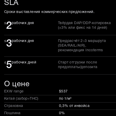
SLA
Сроки выставления коммерческих предложений.
2
≤
рабочих дня
Твёрдая DAP/DDP-котировка
(±3% или фикс на 14 дней)
3
≤
рабочих дня
Предрасчёт 2–3 маршрута
(SEA/RAIL/AIR),
рекомендация Incoterms
5
≤
рабочих дней
Старт отгрузки после
предоплаты/депозита
О цене
EXW range
$537
Китай (забор+THC)
по т/м³
Страховка
0,3% от инвойса
Пошлина
0%