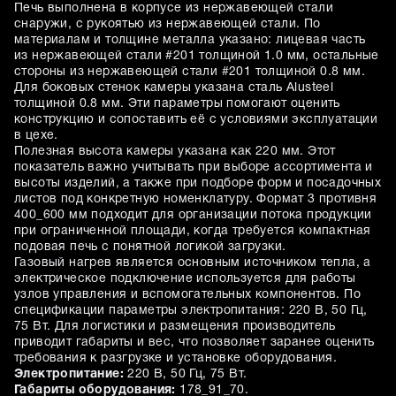
Печь выполнена в корпусе из нержавеющей стали
снаружи, с рукоятью из нержавеющей стали. По
материалам и толщине металла указано: лицевая часть
из нержавеющей стали #201 толщиной 1.0 мм, остальные
стороны из нержавеющей стали #201 толщиной 0.8 мм.
Для боковых стенок камеры указана сталь Alusteel
толщиной 0.8 мм. Эти параметры помогают оценить
конструкцию и сопоставить её с условиями эксплуатации
в цехе.
Полезная высота камеры указана как 220 мм. Этот
показатель важно учитывать при выборе ассортимента и
высоты изделий, а также при подборе форм и посадочных
листов под конкретную номенклатуру. Формат 3 противня
400_600 мм подходит для организации потока продукции
при ограниченной площади, когда требуется компактная
подовая печь с понятной логикой загрузки.
Газовый нагрев является основным источником тепла, а
электрическое подключение используется для работы
узлов управления и вспомогательных компонентов. По
спецификации параметры электропитания: 220 В, 50 Гц,
75 Вт. Для логистики и размещения производитель
приводит габариты и вес, что позволяет заранее оценить
требования к разгрузке и установке оборудования.
Электропитание:
220 В, 50 Гц, 75 Вт.
Габариты оборудования:
178_91_70.