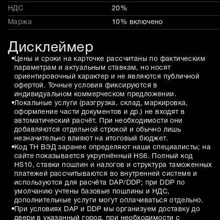
НДС
20%
Маржа
10% включено
Дисклеймер
Цены и сроки на карточке рассчитаны по фактическим
параметрам и актуальным ставкам, но носят
ориентировочный характер и не являются публичной
офертой. Точные условия фиксируются в
индивидуальном коммерческом предложении.
Локальные услуги (разгрузка, склад, маркировка,
оформление части документов и др.) не входят в
автоматический расчёт. При необходимости они
добавляются отдельной строкой и обычно лишь
незначительно влияют на итоговый бюджет.
Код ТН ВЭД заранее определяют наши специалисты; на
сайте показывается укрупнённый HS6. Полный код
HS10, ставки пошлин и налогов и структура таможенных
платежей рассчитываются во внутренней системе и
используются для расчёта DAP/DDP; при DDP по
умолчанию учтены базовые пошлины и НДС,
дополнительные услуги могут оплачиваться отдельно.
При условиях DAP и DDP мы организуем доставку до
двери в указанный город, при необходимости с