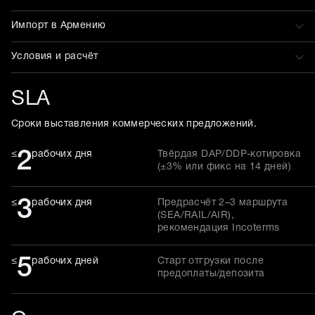
Импорт в Армению
Условия и расчёт
SLA
Сроки выставления коммерческих предложений.
2
≤
рабочих дня
Твёрдая DAP/DDP-котировка
(±3% или фикс на 14 дней)
3
≤
рабочих дня
Предрасчёт 2–3 маршрута
(SEA/RAIL/AIR),
рекомендация Incoterms
5
≤
рабочих дней
Старт отгрузки после
предоплаты/депозита