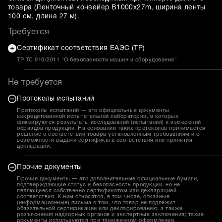
товара (
Ленточный конвейер B1000x27m, ширина ленты
100 см, длина 27 м
).
Требуется
Сертификат соответствия ЕАЭС (ТР)
ТР ТС 010/2011 "О безопасности машин и оборудования"
Не требуется
Протоколы испытаний
Протоколы испытаний — это официальные документы
аккредитованной испытательной лаборатории, в которых
фиксируются результаты исследований (испытаний) и измерений
образцов продукции. На основании таких протоколов принимается
решение о соответствии товара установленным требованиям и о
возможности выдачи сертификата соответствия или принятия
декларации.
Прочие документы
Прочие документы — это дополнительные официальные бумаги,
подтверждающие статус и безопасность продукции, но не
являющиеся собственно сертификатом или декларацией
соответствия. К ним относятся, в том числе, отказные
(информационные) письма о том, что товар не подлежит
обязательной сертификации или декларированию, а также
разъяснения надзорных органов и экспертные заключения; такие
документы используются при таможенном оформлении,