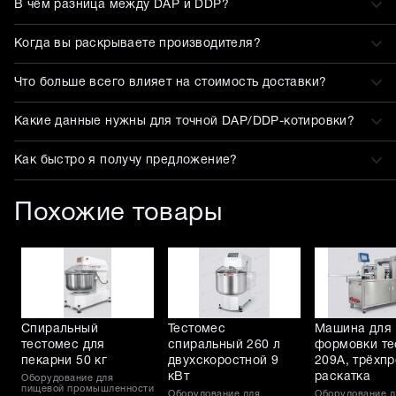
В чём разница между DAP и DDP?
Когда вы раскрываете производителя?
Что больше всего влияет на стоимость доставки?
Какие данные нужны для точной DAP/DDP-котировки?
Как быстро я получу предложение?
Похожие товары
Спиральный
Тестомес
Машина для
тестомес для
спиральный 260 л
формовки те
пекарни 50 кг
двухскоростной 9
209A, трёхп
кВт
раскатка
Оборудование для
пищевой промышленности
Оборудование для
Оборудование д