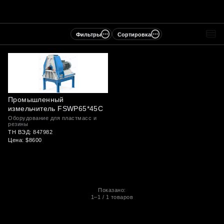
Фильтры
Сортировка
Промышленный
измельчитель FSWP65*45C
Оборудование для пластмасс и
резины
ТН ВЭД: 847982
Цена: $8600
Показано:
1–1
/
1
товаров