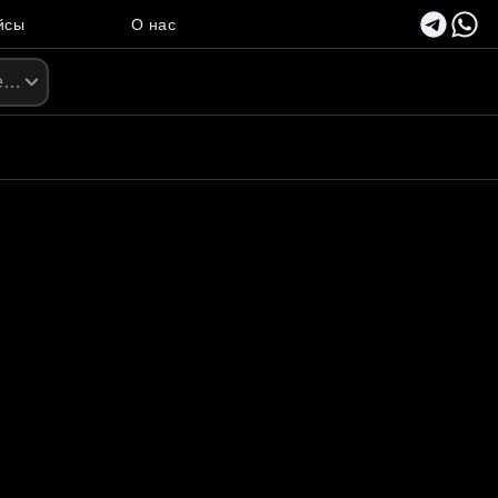
йсы
О нас
ские кресла и стулья