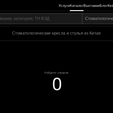
Услуги
Каталог
Выставки
Блог
Ке
Стоматологиче
а
ров
ы)
ы)
е)
ембраны)
ковки
Стоматологические кресла и стулья из Китая
Найдено товаров
0